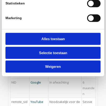
video's van YouTube
Statistieken
de gebruiker heeft
gezien.
Marketing
LAST_RESU
YouTube
Wordt gebruikt om de
Sessie
LT_ENTRY_K
interactie van
EY
gebruikers met
embedded inhoud bij
Alles toestaan
te houden.
LogsDatab
YouTube
Wordt gebruikt om de
Perman
Selectie toestaan
aseV2:V#||
interactie van
ent
LogsReque
gebruikers met
Weigeren
stsStore
embedded inhoud bij
te houden.
NID
Google
In afwachting
6
maande
n
remote_sid
YouTube
Noodzakelijk voor de
Sessie