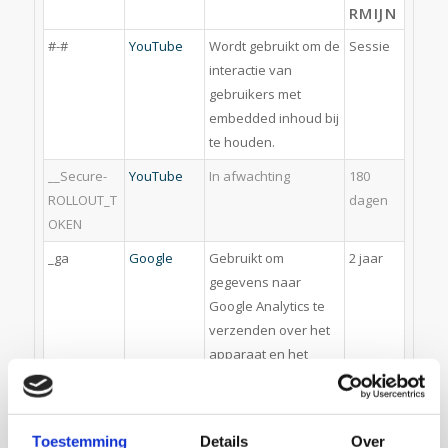
RMIJN
#-#
YouTube
Wordt gebruikt om de
Sessie
interactie van
gebruikers met
embedded inhoud bij
te houden.
__Secure-
YouTube
In afwachting
180
ROLLOUT_T
dagen
OKEN
_ga
Google
Gebruikt om
2 jaar
gegevens naar
Google Analytics te
verzenden over het
apparaat en het
gedrag van de
bezoeker. Traceert
de bezoeker op
Toestemming
Details
Over