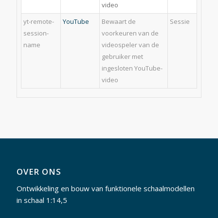
video
yt-remote-
YouTube
Bewaart de
Sessie
session-
voorkeuren van de
name
videospeler van de
gebruiker met
ingesloten YouTube-
video
OVER ONS
Ontwikkeling en bouw van funktionele schaalmodellen
in schaal 1:14,5