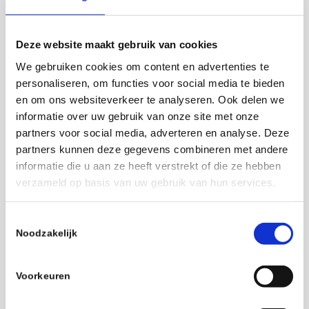
verschillende
apparaten en
marketingkanalen.
Deze website maakt gebruik van cookies
_ga_#
Google
Gebruikt om
2 jaar
We gebruiken cookies om content en advertenties te
gegevens naar
personaliseren, om functies voor social media te bieden
Google Analytics te
en om ons websiteverkeer te analyseren. Ook delen we
verzenden over het
informatie over uw gebruik van onze site met onze
apparaat en het
partners voor social media, adverteren en analyse. Deze
gedrag van de
partners kunnen deze gegevens combineren met andere
bezoeker. Traceert
informatie die u aan ze heeft verstrekt of die ze hebben
de bezoeker op
verzameld op basis van uw gebruik van hun services.
verschillende
apparaten en
Toestemmingsselectie
marketingkanalen.
Noodzakelijk
iU5q-!O9@$
YouTube
Registreert een
Sessie
unieke ID om
Voorkeuren
statistieken bij te
houden van welke