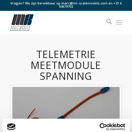
Vragen? We zijn bereikbaar op
marc@mr-scalemodels.com
en
+31 6
53679702
TELEMETRIE
MEETMODULE
SPANNING