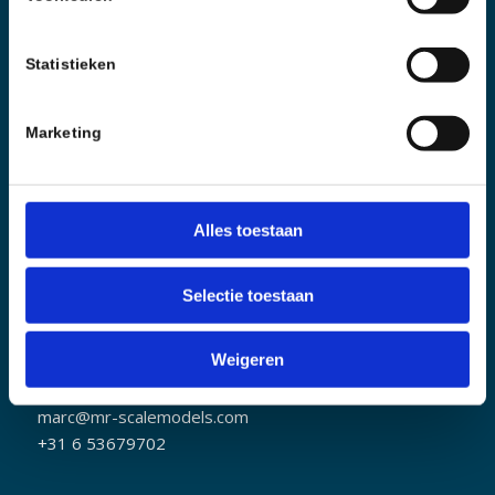
Ontwikkeling en bouw van funktionele schaalmodellen
in schaal 1:14,5
Statistieken
Marketing
Alles toestaan
Selectie toestaan
MR SCALEMODELS
Sjeng Vaasstraat 9
Weigeren
6031 HE Nederweert
marc@mr-scalemodels.com
+31 6 53679702