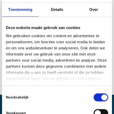
Spanningsmeetmodule 25V
Toestemming
Details
Over
Meetbereik: 1,0..24,9V
Instelbare grenswaarden voor MIN en MAX-waarde
Deze website maakt gebruik van cookies
We gebruiken cookies om content en advertenties te
Spanning lager als 1,0V wordt niet als alarm
personaliseren, om functies voor social media te bieden
uitgegeven (een extra accu die niet vast ingebouwd is,
en om ons websiteverkeer te analyseren. Ook delen we
kan hierdoor bewaakt worden, zonder dat bij “niet
informatie over uw gebruik van onze site met onze
aanwezig” een alarm gegeven wordt)
partners voor social media, adverteren en analyse. Deze
Gemeten wordt altijd aan de plus. Als min wordt de
partners kunnen deze gegevens combineren met andere
ontvangermodule-min genomen.
informatie die u aan ze heeft verstrekt of die ze hebben
verzameld op basis van uw gebruik van hun services.
Toestemmingsselectie
Noodzakelijk
OVER ONS
Voorkeuren